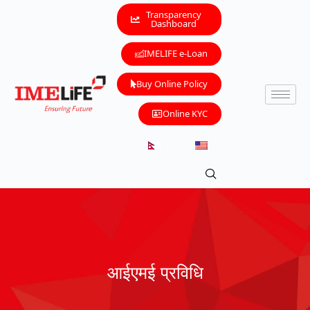
Transparency
Dashboard
IMELIFE e-Loan
Buy Online Policy
Online KYC
आईएमई प्रविधि