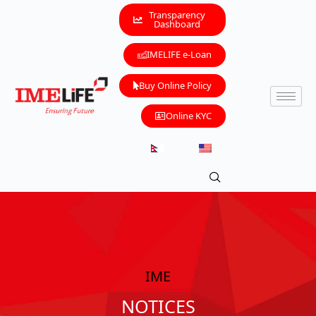
Transparency
Dashboard
IMELIFE e-Loan
Buy Online Policy
Online KYC
IME
NOTICES