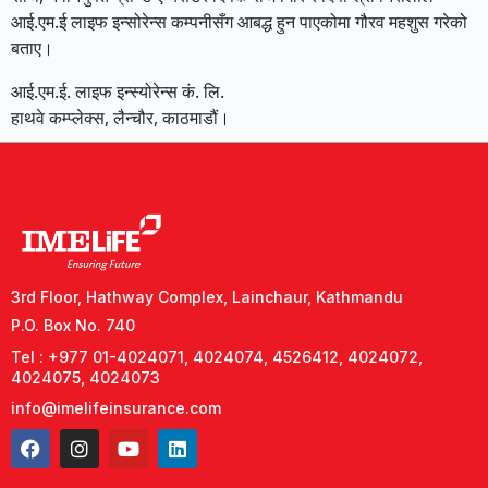
आई.एम.ई लाइफ इन्सोरेन्स कम्पनीसँग आबद्ध हुन पाएकोमा गौरव महशुस गरेको
बताए।
आई.एम.ई. लाइफ इन्स्योरेन्स कं. लि.
हाथवे कम्प्लेक्स, लैन्चौर, काठमाडौं।
3rd Floor, Hathway Complex, Lainchaur, Kathmandu
P.O. Box No. 740
Tel : +977 01-4024071, 4024074, 4526412, 4024072,
4024075, 4024073
info@imelifeinsurance.com