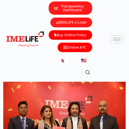
Transparency
Dashboard
IMELIFE e-Loan
Buy Online Policy
Online KYC