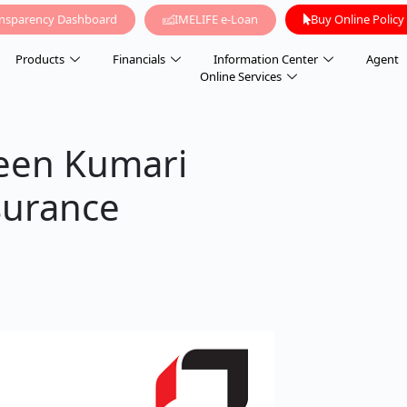
ansparency Dashboard
IMELIFE e-Loan
Buy Online Policy
Products
Financials
Information Center
Agent
Online Services
en Kumari
surance