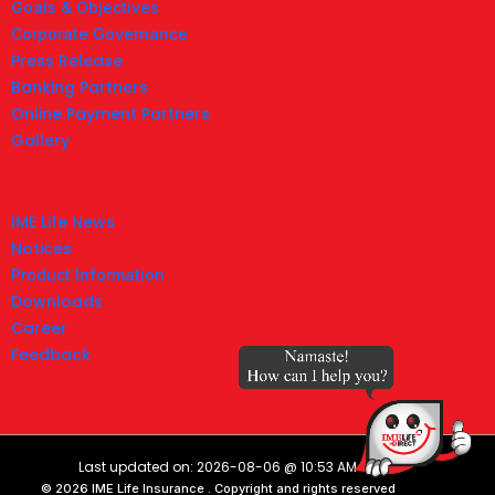
Goals & Objectives
Corporate Governance
Press Release
Banking Partners
Online Payment Partners
Gallery
IME Life News
Notices
Product Information
Downloads
Career
Feedback
Last updated on: 2026-08-06 @ 10:53 AM
© 2026 IME Life Insurance . Copyright and rights reserved