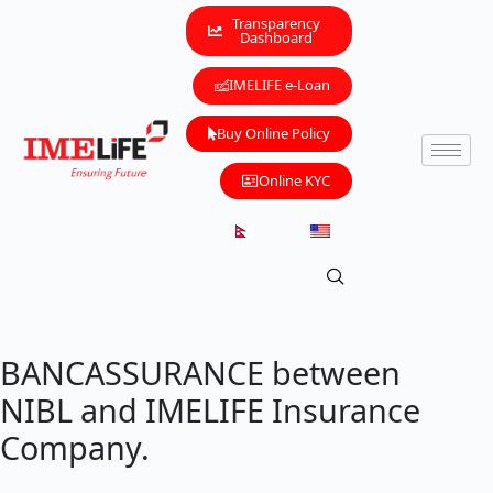
Transparency
Dashboard
IMELIFE e-Loan
Buy Online Policy
Online KYC
BANCASSURANCE between
NIBL and IMELIFE Insurance
Company.