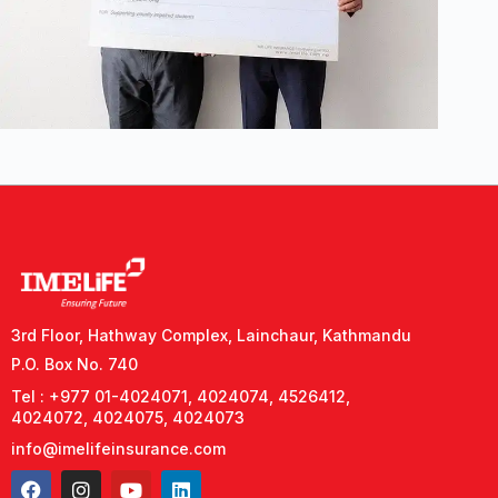
3rd Floor, Hathway Complex, Lainchaur, Kathmandu
P.O. Box No. 740
Tel : +977 01-4024071, 4024074, 4526412,
4024072, 4024075, 4024073
info@imelifeinsurance.com